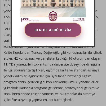
Türkiye ve Kıbrıs’tan 100 üniversitenin ve 170’den fazla
yöneticinin katılımıyla Yabancı Diller Yüksekokulları Yöneticileri
Toplantısının on birincisine ev sahipliği yaptı. Toplantıya, IELTS,
TOEFL, TORFL (Rusçanın Yabancı Dil Olarak test Edilmesi),
British Council, American Embassy, Pearson, MacMillan, OUP,
BEN DE ASBÜ'DEYİM
CUP, English Central gibi eğitim kuruluşlarından temsilciler ile,
yurtdışındaki (Oxford ve Harvard) Üniversitelerinden misafir
konuşmacıların yanısıra YÖK Başkanvekili Hasan Mandal ve
Kalite Kurulundan Tuncay Döğeroğlu gibi konuşmacılar da iştirak
ettiler. 42 konuşmacı ve panelistin katıldığı 16 oturumdan oluşan
11. YDY yöneticileri toplantısında üniversite düzeyinde dil eğitimi
ile ilgili sorunlar tartışılırken, eğitimde kalite ve standartlaşmaya
yönelik adımlar, eğitimciler için uygulanan hizmetiçi eğitim
programlarının içerikleri gibi konular konuşulmuş, yabancı diller
yüksekokullarındaki program geliştirme, profesyonel gelişim ve
sınav birimlerinde çalışan yönetici ve okutmanlar da biraraya
gelip fikir alışverişi yapma imkanı bulmuşlardır.