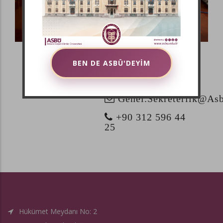
BEN DE ASBÜ'DEYİM
Saim DURMUŞ
Genel.sekreterlik@asb
+90 312 596 44
25
Hükümet Meydanı No: 2