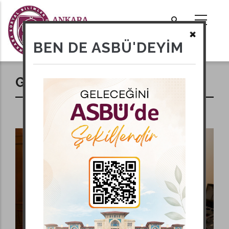
Ana
içeriğe
atla
tional actions
BEN DE ASBÜ'DEYİM
Genel Sekreter