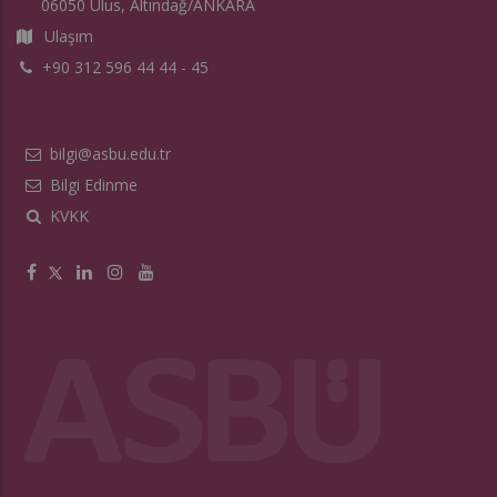
06050 Ulus, Altındağ/ANKARA
Ulaşım
+90 312 596 44 44 - 45
bilgi@asbu.edu.tr
Bilgi Edinme
KVKK