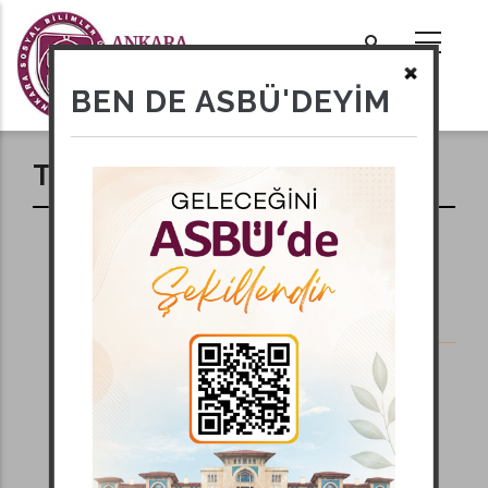
Ana
içeriğe
atla
tional actions
BEN DE ASBÜ'DEYİM
Tarihi Binalarımız