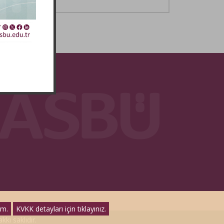
ım.
KVKK detayları için tıklayınız.
kkı saklıdır.