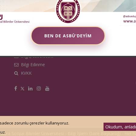
BEN DE ASBÜ'DEYİM
bilgi@asbu.edu.tr
Bilgi Edinme
KVKK
 sadece zorunlu çerezler kullanıyoruz.
Okudum, anlad
nuz.
kara Sosyal Bilimler Üniversitesi -
Bilgi İşlem Daire Başkanlığı
- Her ha