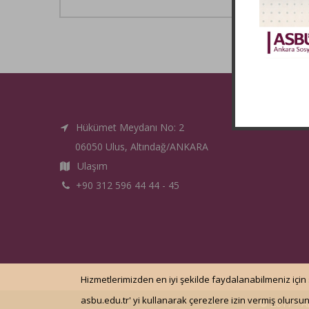
Hükümet Meydanı No: 2
06050 Ulus, Altındağ/ANKARA
Ulaşım
+90 312 596 44 44 - 45
Hizmetlerimizden en iyi şekilde faydalanabilmeniz için
asbu.edu.tr' yi kullanarak çerezlere izin vermiş olursu
© 2017 - An