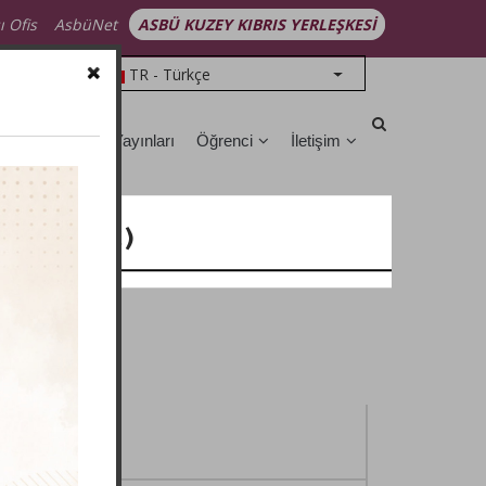
ı Ofis
AsbüNet
ASBÜ KUZEY KIBRIS YERLEŞKESİ
TR - Türkçe
List additional action
üphane
ASBÜ Yayınları
Öğrenci
İletişim
oşa/KKTC)