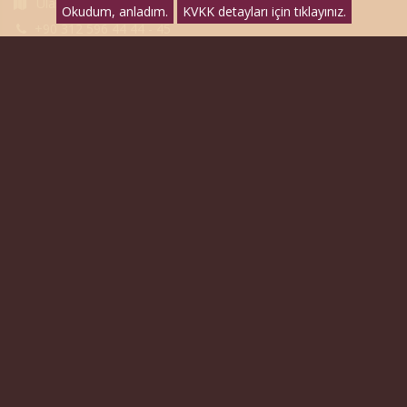
Ulaşım
Okudum, anladım.
KVKK detayları için tıklayınız.
+90 312 596 44 44 - 45
bilgi@asbu.edu.tr
Bilgi Edinme
KVKK