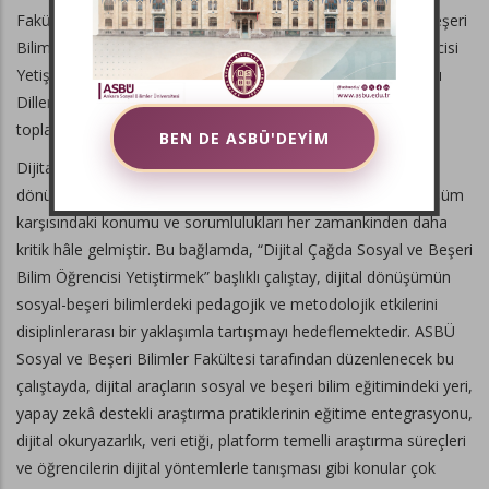
Fakültesi tarafından düzenlenmekte olan Dijital Sosyal ve Beşeri
Bilimler Çalıştayı, Dijital Çağda Sosyal ve Beşeri Bilim Öğrencisi
Yetiştirmek temasıyla 6 Kasım 2025 Perşembe günü Yabancı
Diller Yüksekokulu Konferans Salonu’nda saat 10:00’da
toplanacaktır.
BEN DE ASBÜ'DEYİM
Dijitalleşme, yapay zekâ ve veri temelli teknolojilerin hızla
dönüştürdüğü bir çağda, sosyal ve beşeri bilimlerin bu dönüşüm
karşısındaki konumu ve sorumlulukları her zamankinden daha
kritik hâle gelmiştir. Bu bağlamda, “Dijital Çağda Sosyal ve Beşeri
Bilim Öğrencisi Yetiştirmek” başlıklı çalıştay, dijital dönüşümün
sosyal-beşeri bilimlerdeki pedagojik ve metodolojik etkilerini
disiplinlerarası bir yaklaşımla tartışmayı hedeflemektedir. ASBÜ
Sosyal ve Beşeri Bilimler Fakültesi tarafından düzenlenecek bu
çalıştayda, dijital araçların sosyal ve beşeri bilim eğitimindeki yeri,
yapay zekâ destekli araştırma pratiklerinin eğitime entegrasyonu,
dijital okuryazarlık, veri etiği, platform temelli araştırma süreçleri
ve öğrencilerin dijital yöntemlerle tanışması gibi konular çok