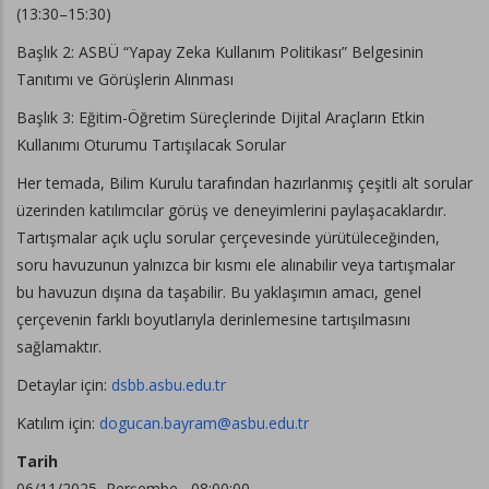
(13:30–15:30)
Başlık 2: ASBÜ “Yapay Zeka Kullanım Politikası” Belgesinin
Tanıtımı ve Görüşlerin Alınması
Başlık 3: Eğitim-Öğretim Süreçlerinde Dijital Araçların Etkin
Kullanımı Oturumu Tartışılacak Sorular
Her temada, Bilim Kurulu tarafından hazırlanmış çeşitli alt sorular
üzerinden katılımcılar görüş ve deneyimlerini paylaşacaklardır.
Tartışmalar açık uçlu sorular çerçevesinde yürütüleceğinden,
soru havuzunun yalnızca bir kısmı ele alınabilir veya tartışmalar
bu havuzun dışına da taşabilir. Bu yaklaşımın amacı, genel
çerçevenin farklı boyutlarıyla derinlemesine tartışılmasını
sağlamaktır.
Detaylar için:
dsbb.asbu.edu.tr
Katılım için:
dogucan.bayram@asbu.edu.tr
Tarih
06/11/2025, Perşembe , 08:00:00