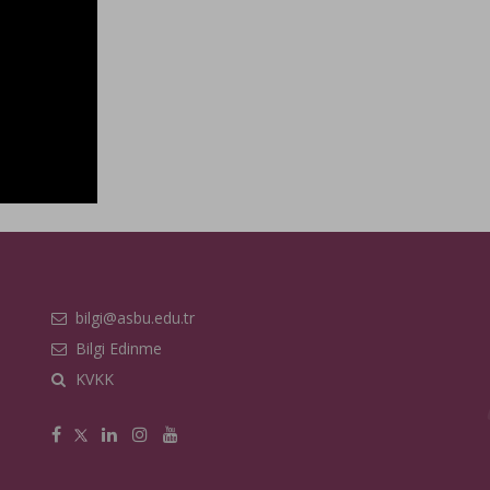
bilgi@asbu.edu.tr
Bilgi Edinme
KVKK