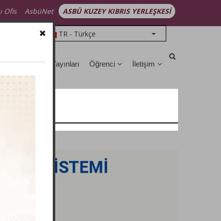
ı Ofis
AsbüNet
ASBÜ KUZEY KIBRIS YERLEŞKESİ
TR - Türkçe
List additional action
üphane
ASBÜ Yayınları
Öğrenci
İletişim